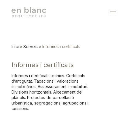
Estudi
Inici
»
Serveis
»
Informes i certificats
Projectes
Informes i certificats
Serveis
Informes i certificats tècnics. Certificats
d’antiguitat. Taxacions i valoracions
immobiliàries. Assessorament immobiliari.
Contacte
Divisions horitzontals. Aixecament de
plànols. Projectes de parcel·lació
urbanística, segregacions, agrupacions i
Català
cessions.