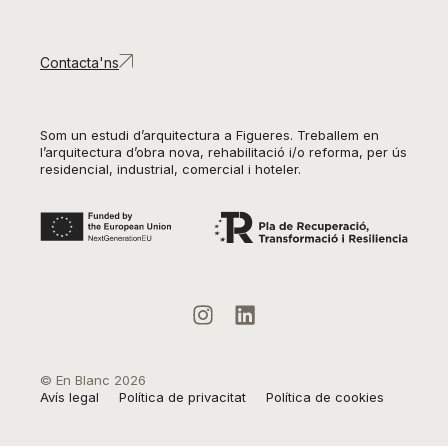
Contacta'ns
Som un estudi d’arquitectura a Figueres. Treballem en
l’arquitectura d’obra nova, rehabilitació i/o reforma, per ús
residencial, industrial, comercial i hoteler.
© En Blanc 2026
Avís legal
Política de privacitat
Política de cookies